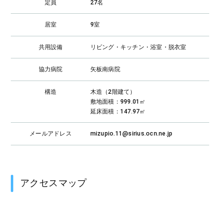
定員
27名
居室
9室
共用設備
リビング・キッチン・浴室・脱衣室
協力病院
矢板南病院
構造
木造（2階建て）
敷地面積：999.01㎡
延床面積：147.97㎡
メールアドレス
mizupio.11@sirius.ocn.ne.jp
アクセスマップ