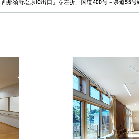
西那須野塩原IC出口」を左折、国道400号～県道55号