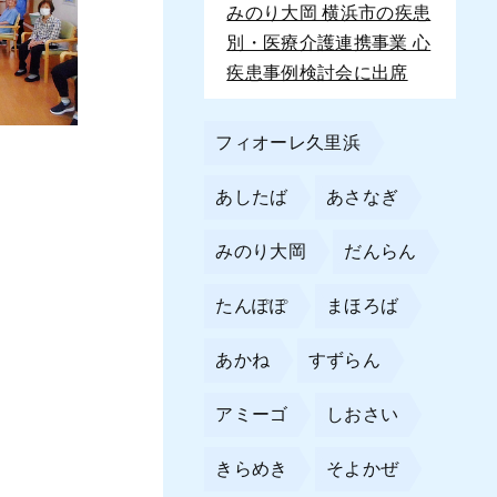
みのり大岡 横浜市の疾患
別・医療介護連携事業 心
疾患事例検討会に出席
フィオーレ久里浜
あしたば
あさなぎ
みのり大岡
だんらん
たんぽぽ
まほろば
あかね
すずらん
アミーゴ
しおさい
きらめき
そよかぜ