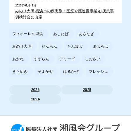
2026年05月12日
みのり大岡 横浜市の疾患別・医療介護連携事業 心疾患事
例検討会に出席
フィオーレ久里浜
あしたば
あさなぎ
みのり大岡
だんらん
たんぽぽ
まほろば
あかね
すずらん
アミーゴ
しおさい
きらめき
そよかぜ
はるかぜ
フレッシュ
2026
2025
2024