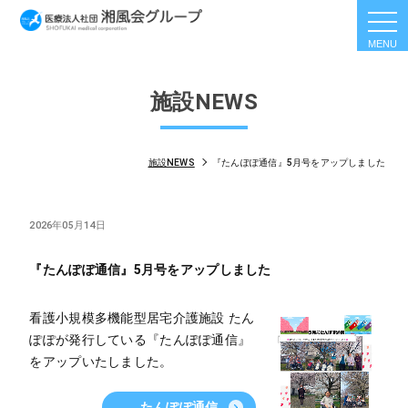
togg
navi
施設NEWS
施設NEWS
『たんぽぽ通信』5月号をアップしました
2026年05月14日
『たんぽぽ通信』5月号をアップしました
看護小規模多機能型居宅介護施設 たん
ぽぽが発行している『たんぽぽ通信』
をアップいたしました。
たんぽぽ通信