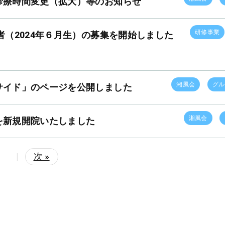
診療時間変更（拡大）等のお知らせ
研修事業
者（2024年６月生）の募集を開始しました
湘風会
グル
サイド」のページを公開しました
湘風会
を新規開院いたしました
|
次 »