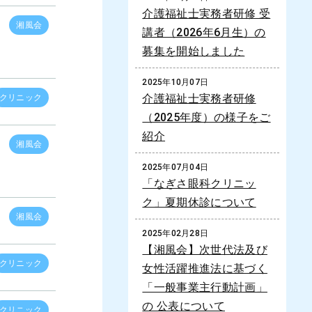
介護福祉士実務者研修 受
湘風会
講者（2026年6月生）の
募集を開始しました
2025年10月07日
介護福祉士実務者研修
クリニック
（2025年度）の様子をご
紹介
湘風会
2025年07月04日
「なぎさ眼科クリニッ
ク」夏期休診について
湘風会
2025年02月28日
【湘風会】次世代法及び
クリニック
女性活躍推進法に基づく
「一般事業主行動計画」
の 公表について
クリニック